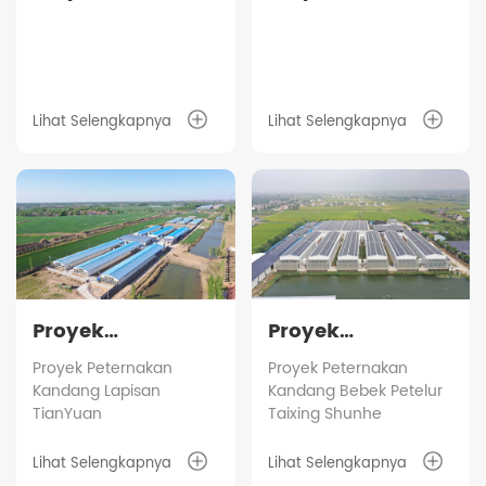
Peternakan
peternakan
Kandang Ayam
lapisan rantai
Petelur Filipina
industri penuh
Guigang Tongfa
Lihat Selengkapnya
Lihat Selengkapnya
3,6 juta burung
Proyek
Proyek
Peternakan
Peternakan
Proyek Peternakan
Proyek Peternakan
Kandang Lapisan
Kandang Bebek Petelur
Kandang
Kandang Bebek
TianYuan
Taixing Shunhe
Lapisan
Petelur Taixing
TianYuan
Shunhe
Lihat Selengkapnya
Lihat Selengkapnya