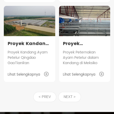
Proyek Kandang
Proyek
Ayam Petelur
Peternakan
Proyek Kandang Ayam
Proyek Peternakan
Petelur Qingdao
Ayam Petelur dalam
Qingdao
Ayam Petelur
GaoTianRan
Kandang di Meksiko
GaoTianRan
dalam Kandang
di Meksiko
Lihat Selengkapnya
Lihat Selengkapnya
< PREV
NEXT >